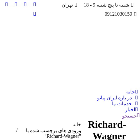
شنبه تا پنج شنبه 9 - 18
تهران
فیسبوک
توئیتر
لینک‌دین
RSS
09121030159
age
page
page
page
یوتیوب
ens
opens
opens
opens
page
in
in
in
in
opens
new
new
new
new
in
dow
window
window
window
new
window
خانه
در باره ایران پیانو
خدمات ما
اخبار
جستجو:
جستجو
Richard-
خانه
شما اینجا هستید:
ورودی های برچسب شده با
Wagner
"Richard-Wagner"