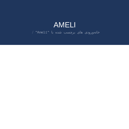
AMELI
خانه
ورودی های برچسب شده با "Ameli"
شما اینجا هستید:
نوامبر
8
2023