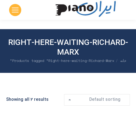
page
page
page
page
page
opens
opens
opens
opens
opens
in
in
in
in
in
new
new
new
new
new
window
window
window
window
window
RIGHT-HERE-WAITING-RICHARD-
MARX
شما اینجا هستید:
خانه
Products tagged “Right-here-waiting-Richard-Marx”
Showing all 2 results